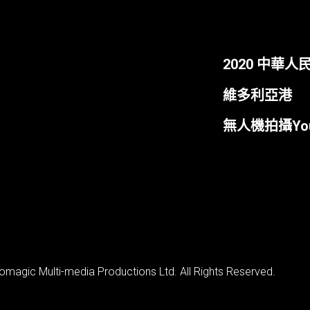
2020 中華
維多利亞港
無人機拍攝You
magic Multi-media Productions Ltd. All Rights Reserved.