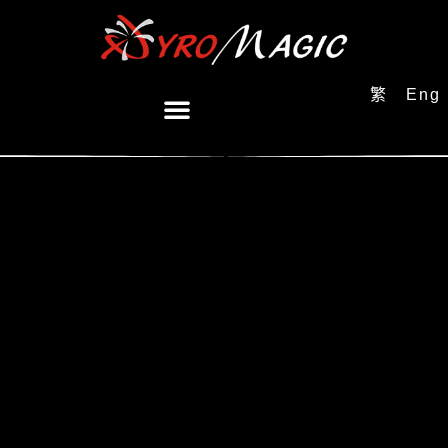
繁
Eng
Lorem ipsum dolor sit amet, consectetur adipiscing elit, sed do
eiusmod tempor incididunt ut labore et dolore magna aliqua.
Consectetur adipi scing elit pellentesque habitant morbi tristique
senectus. Parturient montes nascetur ridiculus mus. Ac turpis
egestas sed tempus urna et pharetra off the old foucur aloa.
Velit aliquet sagittis id consectetur purus ut faucibus pulvinar. Sit
amet facilisis magna etiam tempor orci eu lobortis elementum.
Gravida cum sociis natoque penatibus et magnis dis. Lacus susp
off endisse faucibus interdum posuere. Pharetra sit amet aliquam id
diam maecenas. Leo urna molestie at elemen tum.
Tellus elementum sagittis vitae et leo duis ut diam. Nibh nisl