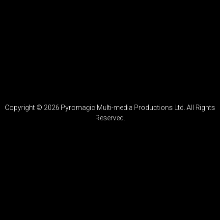
condimentum id venenatis a condimentum vitae sapien
pellentesque. Nunc sed augue lacus viverra vitae congue eu. Ut
ornare lectus sit amet est placerat. Congue quisque egestas diam in
arcu.
Eu lobortis elementum nibh tellus molestie nunc. Urna porttitor
rhoncus dolor purus non enim praesent elementum facilisis.
Phasellus vestibulum lorem sed risus. Consequat id porta nibh
venenatis cras sed felis.
Copyright ©
2026
Pyromagic Multi-media Productions Ltd. All Rights
Reserved.