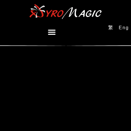
繁
Eng
Lorem ipsum dolor sit amet, consectetur adipiscing elit, sed do
eiusmod tempor incididunt ut labore et dolore magna aliqua.
Consectetur adipi scing elit pellentesque habitant morbi tristique
senectus. Parturient montes nascetur ridiculus mus. Ac turpis
egestas sed tempus urna et pharetra off the old foucur aloma.
Velit aliquet sagittis id consectetur purus ut faucibus pulvinar. Sit
amet facilisis magna etiam tempor orci eu lobortis elementum.
Gravida cum sociis natoque penatibus et magnis dis. Lacus susp
off endisse faucibus interdm posuere. Pharetra sit amet aliquam id
diam maecenas. Leo urna molestie at elemen tum.
Tellus elementum sagittis vitae et leo duis ut diam. Nibh nisl