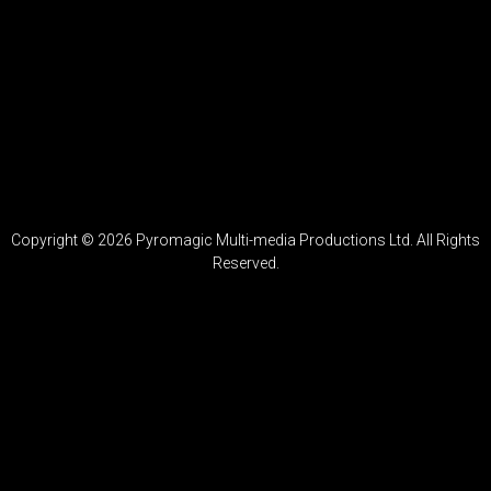
condimentum id venenatis a condimentum vitae sapien
pellentesque. Nunc sed augue lacus viverra vitae congue eu. Ut
ornare lectus sit amet est placerat. Congue quisque egestas diam in
arcu.
Eu lobortis elementum nibh tellus molestie nunc. Urna porttitor
rhoncus dolor purus non enim praesent elementum facilisis.
Phasellus vestibulum lorem sed risus. Consequat id porta nibh
venenatis cras sed felis.
Copyright ©
2026
Pyromagic Multi-media Productions Ltd. All Rights
Reserved.